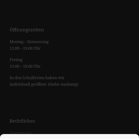
Öffnungszeiten
Montag – Donnerstag
12.00 – 19.00 Uhr
Freitag
13.00 – 19.00 Uhr
In den Schulferien haben wir
individuell geöffnet. (Siehe Aushang)
Rechtliches
Impressum