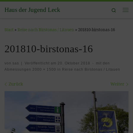
Zum Inhalt springen
Haus der Jugend Leck
Search
Me
Start
»
Reise nach Birstonas / Litauen
»
201810-birstonas-16
201810-birstonas-16
von
sas
|
Veröffentlicht am
20. Oktober 2018
-
mit den
Abmessungen
2000 × 1500
in
Reise nach Birstonas / Litauen
Bilder Navigation
Zurück
Weiter