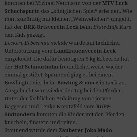
konnten bei Michael Neumann von der
MTV Leck
Schachsparte
das „königlichen Spiel“ erlernen. Wie
man zukünftig mit kleinen „Wehwehchen“ umgeht,
hat der
DRK-Ortsverein Leck
beim
Erste-Hilfe Kurs
den Kids gezeigt.
Leckere Erbeermarmelade
wurde mit fachlicher
Unterstützung vom
Landfrauenverein-Leck
eingekocht. Die dafür benötigten 8 kg Erbeeren hat
der
Hof Schmörholm
freundlicherweise wieder
einmal gestiftet. Spannend ging es bei einem
Bowlingturnier beim
Bowling & more
in Leck zu.
Ausgebucht war wieder der Tag bei den Pferden.
Unter der fachlichen Anleitung von Tjorven
Baggesen und Lenke Kreutzfeld vom
RuFv-
Südtondern
konnten die Kinder mit den Pferden
kuscheln, flüstern und reiten.
Staunend wurde dem
Zauberer Joko Mado