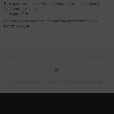
Ferienpass Aktionen 2019 vom „Haus der Jugend“ sorgten für
Spaß und gute Laune
12. August 2019
Haus der Jugend veranstaltet Mitternachtsschwimmen
27.
November 2018
Vorheriger Beitrag
Beitragsnavigation
HAUS DER JUGEND VERANSTALTET MITTERNACHTSSCHWIMMEN
ZURÜCK ZUR BEITRAGSLI
Nä
HAUS DER JUGEND UNTERSTÜTZT DEN BÜRGERFESTVEREIN