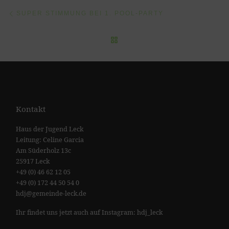
Vorheriger Beitrag
Beitragsnavigation
SUPER STIMMUNG BEI 1. POOL-PARTY
ZURÜCK ZUR BEITRAGSLI
Kontakt
Haus der Jugend Leck
Leitung: Celine Garcia
Am Süderholz 13c
25917 Leck
+49 (0) 46 62 12 05
+49 (0) 172 44 50 54 0
hdj@gemeinde-leck.de
Ihr findet uns jetzt auch auf Instagram: hdj_leck