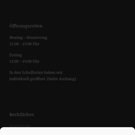
Öffnungszeiten
Montag – Donnerstag
12.00 – 19.00 Uhr
Freitag
13.00 – 19.00 Uhr
In den Schulferien haben wir
individuell geöffnet. (Siehe Aushang)
Rechtliches
Impressum
Datenschutzerklärung